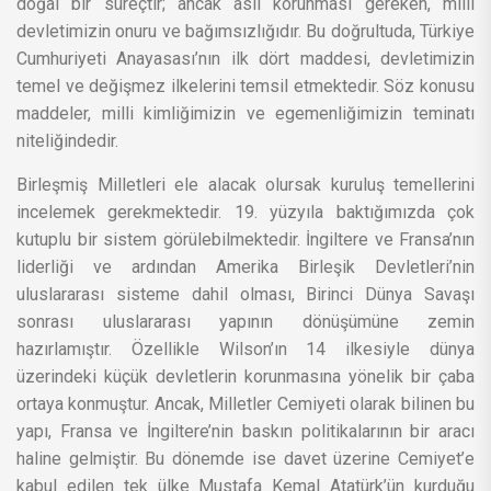
doğal bir süreçtir; ancak asıl korunması gereken, milli
devletimizin onuru ve bağımsızlığıdır. Bu doğrultuda, Türkiye
Cumhuriyeti Anayasası’nın ilk dört maddesi, devletimizin
temel ve değişmez ilkelerini temsil etmektedir. Söz konusu
maddeler, milli kimliğimizin ve egemenliğimizin teminatı
niteliğindedir.
Birleşmiş Milletleri ele alacak olursak kuruluş temellerini
incelemek gerekmektedir. 19. yüzyıla baktığımızda çok
kutuplu bir sistem görülebilmektedir. İngiltere ve Fransa’nın
liderliği ve ardından Amerika Birleşik Devletleri’nin
uluslararası sisteme dahil olması, Birinci Dünya Savaşı
sonrası uluslararası yapının dönüşümüne zemin
hazırlamıştır. Özellikle Wilson’ın 14 ilkesiyle dünya
üzerindeki küçük devletlerin korunmasına yönelik bir çaba
ortaya konmuştur. Ancak, Milletler Cemiyeti olarak bilinen bu
yapı, Fransa ve İngiltere’nin baskın politikalarının bir aracı
haline gelmiştir. Bu dönemde ise davet üzerine Cemiyet’e
kabul edilen tek ülke Mustafa Kemal Atatürk’ün kurduğu