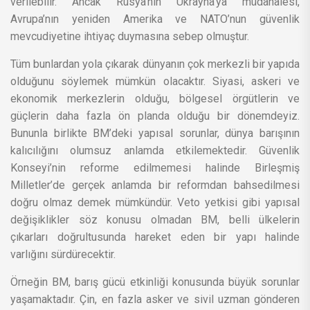
verilebilir. Ancak Rusya’nın Ukrayna’ya müdahalesi,
Avrupa’nın yeniden Amerika ve NATO’nun güvenlik
mevcudiyetine ihtiyaç duymasına sebep olmuştur.
Tüm bunlardan yola çıkarak dünyanın çok merkezli bir yapıda
olduğunu söylemek mümkün olacaktır. Siyasi, askeri ve
ekonomik merkezlerin olduğu, bölgesel örgütlerin ve
güçlerin daha fazla ön planda olduğu bir dönemdeyiz.
Bununla birlikte BM’deki yapısal sorunlar, dünya barışının
kalıcılığını olumsuz anlamda etkilemektedir. Güvenlik
Konseyi’nin reforme edilmemesi halinde Birleşmiş
Milletler’de gerçek anlamda bir reformdan bahsedilmesi
doğru olmaz demek mümkündür. Veto yetkisi gibi yapısal
değişiklikler söz konusu olmadan BM, belli ülkelerin
çıkarları doğrultusunda hareket eden bir yapı halinde
varlığını sürdürecektir.
Örneğin BM, barış gücü etkinliği konusunda büyük sorunlar
yaşamaktadır. Çin, en fazla asker ve sivil uzman gönderen