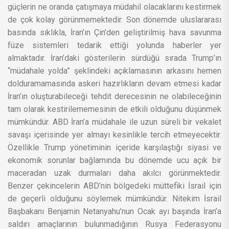
güçlerin ne oranda çatışmaya müdahil olacaklarını kestirmek
de çok kolay görünmemektedir. Son dönemde uluslararası
basında sıklıkla, İran’ın Çin’den geliştirilmiş hava savunma
füze sistemleri tedarik ettiği yolunda haberler yer
almaktadır. İran’daki gösterilerin sürdüğü sırada Trump’ın
“müdahale yolda” şeklindeki açıklamasının arkasını hemen
dolduramamasında askeri hazırlıkların devam etmesi kadar
İran’ın oluşturabileceği tehdit derecesinin ne olabileceğinin
tam olarak kestirilememesinin de etkili olduğunu düşünmek
mümkündür. ABD İran’a müdahale ile uzun süreli bir vekalet
savaşı içerisinde yer almayı kesinlikle tercih etmeyecektir.
Özellikle Trump yönetiminin içeride karşılaştığı siyasi ve
ekonomik sorunlar bağlamında bu dönemde ucu açık bir
maceradan uzak durmaları daha akılcı görünmektedir.
Benzer çekincelerin ABD’nin bölgedeki müttefiki İsrail için
de geçerli olduğunu söylemek mümkündür. Nitekim İsrail
Başbakanı Benjamin Netanyahu’nun Ocak ayı başında İran’a
saldırı amaçlarının bulunmadığının Rusya Federasyonu