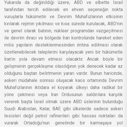
Yukarıda da değinildiği üzere, ABD ve elbette İsrail
tarafından tercih edilecek en ehven seçeneğin nokta
vuruşlarla hükümetin ve Devrim Muhafızlarının etkisinin
kırılarak rejimin yıkılması ve kısa sürede kurulacak, ABD’nin
ve genel olarak batının, nükleer programdan vazgeçilmesi
ile devrim ihracı ve bölgede İran kontrolünde hareket eden
milis yapıların desteklenmesinden imtina edilmesi olarak
özetlenebilecek taleplerini karşılayacak yeni bir hükümetle
İran’ın yola devam etmesi olacaktır. Ancak böyle bir
gelişmenin gerçekleşme olasılığının yok denecek kadar az
olduğunu baştan belirtmenin yararı vardır. Bunun haricinde,
askeri müdahale sonrası oluşacak kaos ortamında Devrim
Muhafızlarının iktidara el koyarak ülkeyi daha radikal bir
yöne çekmesi veya İran Ordusunun saldırılara karşılık
vererek başta İsrail olmak üzere ABD üslerinin bulunduğu
Suudi Arabistan, Katar, BAE gibi ülkelerde sadece askeri
tesisleri değil petrol rafinerileri gibi hassas noktaları da
vurarak Ortadoğu’nun genelinde bir karmaşaya yol