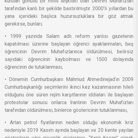
kurulan gönüllü bir milis teşkilatı olan Devrim Muhafızları
tarafından kanlı bir şekilde bastırılmıştır. 2000’li yıllardan bu
yana içerideki başlıca huzursuzluklara bir göz atmak
gerekirse, bunları;
• 1999 yazında Salam adlı reform yanlısı gazetenin
kapatılması üzerine başlayan öğrenci ayaklanmaları, beş
öğrencinin Devrim Muhafızlarınca öldürülmesi, belirsiz
sayıdaki öğrencinin kaybolması ve 1500 dolayında
öğrencinin de tutuklanması,
• Dönemin Cumhurbaşkanı Mahmud Ahmedinejad’ın 2009
Cumhurbaşkanlığı seçimlerini ikinci kez kazanmasının hileli
olduğunu öne süren rejim karşıtlarının iddiaları ile başlayan
protestolar sonucu onlarca İranlının Devrim Muhafızları
tarafından öldürülmesi, binlerce göstericinin tutuklanması,
• Artan petrol fiyatlarının neden olduğu ekonomik kriz
nedeniyle 2019 Kasım ayında başlayan ve 20 kente yayılan
gösterilerin yine güvenlik güçlerince, “Kanlı Kasım” olarak