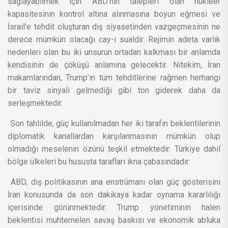
sağlayabilmek için ABD’nin talepleri olan nükleer
kapasitesinin kontrol altına alınmasına boyun eğmesi ve
İsrail’e tehdit oluşturan dış siyasetinden vazgeçmesinin ne
derece mümkün olacağı cay-ı sualdir. Rejimin adeta varlık
nedenleri olan bu iki unsurun ortadan kalkması bir anlamda
kendisinin de çöküşü anlamına gelecektir. Nitekim, İran
makamlarından, Trump’ın tüm tehditlerine rağmen herhangi
bir taviz sinyali gelmediği gibi ton giderek daha da
serleşmektedir.
Son tahlilde, güç kullanılmadan her iki tarafın beklentilerinin
diplomatik kanallardan karşılanmasının mümkün olup
olmadığı meselenin özünü teşkil etmektedir. Türkiye dahil
bölge ülkeleri bu hususta tarafları ikna çabasındadır.
ABD, dış politikasının ana enstrümanı olan güç gösterisini
İran konusunda da son dakikaya kadar oynama kararlılığı
içerisinde görünmektedir. Trump yönetiminin halen
beklentisi muhtemelen savaş baskısı ve ekonomik abluka