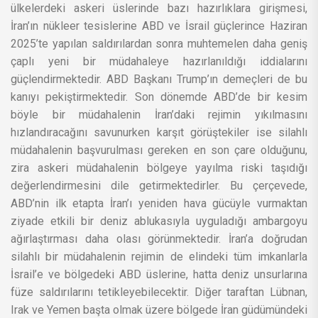
ülkelerdeki askeri üslerinde bazı hazırlıklara girişmesi,
İran’ın nükleer tesislerine ABD ve İsrail güçlerince Haziran
2025’te yapılan saldırılardan sonra muhtemelen daha geniş
çaplı yeni bir müdahaleye hazırlanıldığı iddialarını
güçlendirmektedir. ABD Başkanı Trump’ın demeçleri de bu
kanıyı pekiştirmektedir. Son dönemde ABD’de bir kesim
böyle bir müdahalenin İran’daki rejimin yıkılmasını
hızlandıracağını savunurken karşıt görüştekiler ise silahlı
müdahalenin başvurulması gereken en son çare olduğunu,
zira askeri müdahalenin bölgeye yayılma riski taşıdığı
değerlendirmesini dile getirmektedirler. Bu çerçevede,
ABD’nin ilk etapta İran’ı yeniden hava gücüyle vurmaktan
ziyade etkili bir deniz ablukasıyla uyguladığı ambargoyu
ağırlaştırması daha olası görünmektedir. İran’a doğrudan
silahlı bir müdahalenin rejimin de elindeki tüm imkanlarla
İsrail’e ve bölgedeki ABD üslerine, hatta deniz unsurlarına
füze saldırılarını tetikleyebilecektir. Diğer taraftan Lübnan,
Irak ve Yemen başta olmak üzere bölgede İran güdümündeki