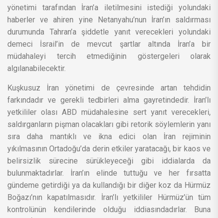
yönetimi tarafından İran’a iletilmesini istediği yolundaki
haberler ve ahiren yine Netanyahu’nun İran’ın saldırması
durumunda Tahran’a şiddetle yanıt verecekleri yolundaki
demeci İsrail’in de mevcut şartlar altında İran’a bir
müdahaleyi tercih etmediğinin göstergeleri olarak
algılanabilecektir.
Kuşkusuz İran yönetimi de çevresinde artan tehdidin
farkındadır ve gerekli tedbirleri alma gayretindedir. İran’lı
yetkililer olası ABD müdahalesine sert yanıt verecekleri,
saldırganların pişman olacakları gibi retorik söylemlerin yanı
sıra daha mantıklı ve ikna edici olan İran rejiminin
yıkılmasının Ortadoğu’da derin etkiler yaratacağı, bir kaos ve
belirsizlik sürecine sürükleyeceği gibi iddialarda da
bulunmaktadırlar. İran’ın elinde tuttuğu ve her fırsatta
gündeme getirdiği ya da kullandığı bir diğer koz da Hürmüz
Boğazı’nın kapatılmasıdır. İran’lı yetkililer Hürmüz’ün tüm
kontrolünün kendilerinde olduğu iddiasındadırlar. Buna