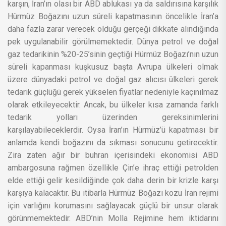
karşın, İran’ın olası bir ABD ablukası ya da saldırısına karşılık
Hürmüz Boğazını uzun süreli kapatmasının öncelikle İran’a
daha fazla zarar verecek olduğu gerçeği dikkate alındığında
pek uygulanabilir görülmemektedir. Dünya petrol ve doğal
gaz tedarikinin %20-25’sinin geçtiği Hürmüz Boğazı’nın uzun
süreli kapanması kuşkusuz başta Avrupa ülkeleri olmak
üzere dünyadaki petrol ve doğal gaz alıcısı ülkeleri gerek
tedarik güçlüğü gerek yükselen fiyatlar nedeniyle kaçınılmaz
olarak etkileyecektir. Ancak, bu ülkeler kısa zamanda farklı
tedarik yolları üzerinden gereksinimlerini
karşılayabileceklerdir. Oysa İran’ın Hürmüz’ü kapatması bir
anlamda kendi boğazını da sıkması sonucunu getirecektir.
Zira zaten ağır bir buhran içerisindeki ekonomisi ABD
ambargosuna rağmen özellikle Çin’e ihraç ettiği petrolden
elde ettiği gelir kesildiğinde çok daha derin bir krizle karşı
karşıya kalacaktır. Bu itibarla Hürmüz Boğazı kozu İran rejimi
için varlığını korumasını sağlayacak güçlü bir unsur olarak
görünmemektedir. ABD’nin Molla Rejimine hem iktidarını