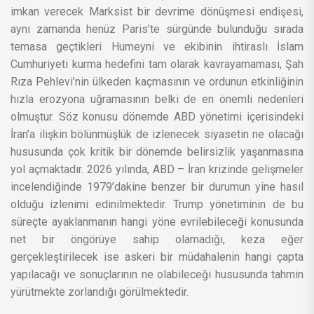
imkan verecek Marksist bir devrime dönüşmesi endişesi,
aynı zamanda henüz Paris’te sürgünde bulunduğu sırada
temasa geçtikleri Humeyni ve ekibinin ihtiraslı İslam
Cumhuriyeti kurma hedefini tam olarak kavrayamaması, Şah
Rıza Pehlevi’nin ülkeden kaçmasının ve ordunun etkinliğinin
hızla erozyona uğramasının belki de en önemli nedenleri
olmuştur. Söz konusu dönemde ABD yönetimi içerisindeki
İran’a ilişkin bölünmüşlük de izlenecek siyasetin ne olacağı
hususunda çok kritik bir dönemde belirsizlik yaşanmasına
yol açmaktadır. 2026 yılında, ABD – İran krizinde gelişmeler
incelendiğinde 1979’dakine benzer bir durumun yine hasıl
olduğu izlenimi edinilmektedir. Trump yönetiminin de bu
süreçte ayaklanmanın hangi yöne evrilebileceği konusunda
net bir öngörüye sahip olamadığı, keza eğer
gerçekleştirilecek ise askeri bir müdahalenin hangi çapta
yapılacağı ve sonuçlarının ne olabileceği hususunda tahmin
yürütmekte zorlandığı görülmektedir.