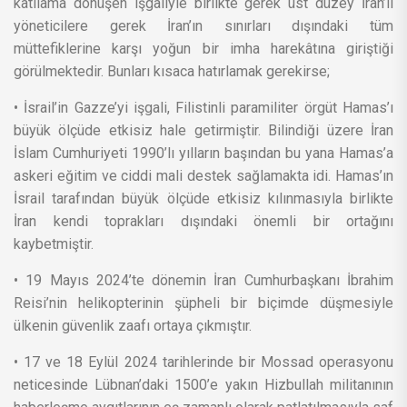
katliama dönüşen işgaliyle birlikte gerek üst düzey İran’lı
yöneticilere gerek İran’ın sınırları dışındaki tüm
müttefiklerine karşı yoğun bir imha harekâtına giriştiği
görülmektedir. Bunları kısaca hatırlamak gerekirse;
• İsrail’in Gazze’yi işgali, Filistinli paramiliter örgüt Hamas’ı
büyük ölçüde etkisiz hale getirmiştir. Bilindiği üzere İran
İslam Cumhuriyeti 1990’lı yılların başından bu yana Hamas’a
askeri eğitim ve ciddi mali destek sağlamakta idi. Hamas’ın
İsrail tarafından büyük ölçüde etkisiz kılınmasıyla birlikte
İran kendi toprakları dışındaki önemli bir ortağını
kaybetmiştir.
• 19 Mayıs 2024’te dönemin İran Cumhurbaşkanı İbrahim
Reisi’nin helikopterinin şüpheli bir biçimde düşmesiyle
ülkenin güvenlik zaafı ortaya çıkmıştır.
• 17 ve 18 Eylül 2024 tarihlerinde bir Mossad operasyonu
neticesinde Lübnan’daki 1500’e yakın Hizbullah militanının