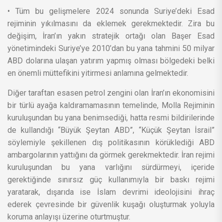
• Tüm bu gelişmelere 2024 sonunda Suriye’deki Esad
rejiminin yıkılmasını da eklemek gerekmektedir. Zira bu
değişim, İran’ın yakın stratejik ortağı olan Başer Esad
yönetimindeki Suriye’ye 2010’dan bu yana tahmini 50 milyar
ABD dolarına ulaşan yatırım yapmış olması bölgedeki belki
en önemli müttefikini yitirmesi anlamına gelmektedir.
Diğer taraftan esasen petrol zengini olan İran’ın ekonomisini
bir türlü ayağa kaldıramamasının temelinde, Molla Rejiminin
kuruluşundan bu yana benimsediği, hatta resmi bildirilerinde
de kullandığı “Büyük Şeytan ABD”, “Küçük Şeytan İsrail”
söylemiyle şekillenen dış politikasının körüklediği ABD
ambargolarının yattığını da görmek gerekmektedir. İran rejimi
kuruluşundan bu yana varlığını sürdürmeyi, içeride
gerektiğinde sınırsız güç kullanımıyla bir baskı rejimi
yaratarak, dışarıda ise İslam devrimi ideolojisini ihraç
ederek çevresinde bir güvenlik kuşağı oluşturmak yoluyla
koruma anlayışı üzerine oturtmuştur.