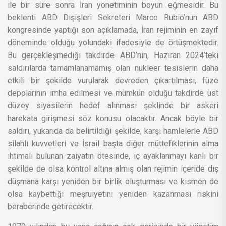
ile bir süre sonra İran yönetiminin boyun eğmesidir. Bu
beklenti ABD Dışişleri Sekreteri Marco Rubio’nun ABD
kongresinde yaptığı son açıklamada, İran rejiminin en zayıf
döneminde olduğu yolundaki ifadesiyle de örtüşmektedir.
Bu gerçekleşmediği takdirde ABD’nin, Haziran 2024’teki
saldırılarda tamamlanamamış olan nükleer tesislerin daha
etkili bir şekilde vurularak devreden çıkartılması, füze
depolarının imha edilmesi ve mümkün olduğu takdirde üst
düzey siyasilerin hedef alınması şeklinde bir askeri
harekata girişmesi söz konusu olacaktır. Ancak böyle bir
saldırı, yukarıda da belirtildiği şekilde, karşı hamlelerle ABD
silahlı kuvvetleri ve İsrail başta diğer müttefiklerinin alma
ihtimali bulunan zaiyatın ötesinde, iç ayaklanmayı kanlı bir
şekilde de olsa kontrol altına almış olan rejimin içeride dış
düşmana karşı yeniden bir birlik oluşturması ve kısmen de
olsa kaybettiği meşruiyetini yeniden kazanması riskini
beraberinde getirecektir.