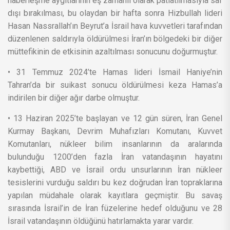
haberleşme aygıtlarının eş zamanlı olarak patlatılmasıyla saf
dışı bırakılması, bu olaydan bir hafta sonra Hizbullah lideri
Hasan Nassrallah’ın Beyrut’a İsrail hava kuvvetleri tarafından
düzenlenen saldırıyla öldürülmesi İran’ın bölgedeki bir diğer
müttefikinin de etkisinin azaltılması sonucunu doğurmuştur.
• 31 Temmuz 2024’te Hamas lideri İsmail Haniye’nin
Tahran’da bir suikast sonucu öldürülmesi keza Hamas’a
indirilen bir diğer ağır darbe olmuştur.
• 13 Haziran 2025’te başlayan ve 12 gün süren, İran Genel
Kurmay Başkanı, Devrim Muhafızları Komutanı, Kuvvet
Komutanları, nükleer bilim insanlarının da aralarında
bulunduğu 1200’den fazla İran vatandaşının hayatını
kaybettiği, ABD ve İsrail ordu unsurlarının İran nükleer
tesislerini vurduğu saldırı bu kez doğrudan İran topraklarına
yapılan müdahale olarak kayıtlara geçmiştir. Bu savaş
sırasında İsrail’in de İran füzelerine hedef olduğunu ve 28
İsrail vatandaşının öldüğünü hatırlamakta yarar vardır.