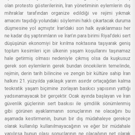
olan protesto gösterilerinin, İran yönetiminin eylemlerin dış
mihraklar tarafından organize edildiği ve rejimi yıkmak
amacını taşıdığı yolundaki söylemini haklı çıkartacak duruma
düşmesine yol açmıştır. İran’daki son halk ayaklanması her
ne kadar dış yaptırımların ve İran’ın para birimi Riyal’deki sert
düşüşünün ekonomiyi bir kırılma noktasına taşıyarak geniş
toplum kesimleri için ülkenin yaşam koşullarını taşınamaz
hale getirmiş olması nedeniyle çıkmış olsa da kuşkusuz
gerek son eylemlerin gerek bundan öncekilerin temelinde,
rejimin, derin tarih bilincine ve zengin bir kültüre sahip İran
halkını 21. yüzyılda yaklaşık yarım asırdır ortaçağdan kalma
teokratik yaşam biçimine zorlayan baskıcı yapısının yattığı
yadsınamayacak bir gerçektir. Ocak ayında başlayan ve İran
güvenlik güçlerinin sert baskısı ile şimdilik sönümlenmiş
gibi görünen ayaklanmanın sonuçlarının ne olacağını bu
aşamada kestirmenin, bunun bir dış müdahaleye gerekçe
olarak kullanılıp kullanılmayacağının ve eğer bir müdahale
yapılırsa bunun olası sonuçlarının ne olacağının net olarak