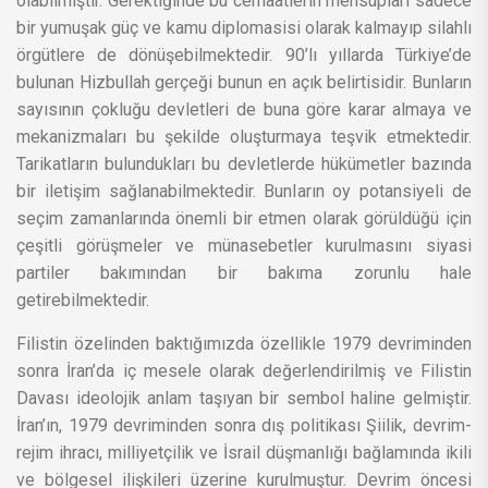
olabilmiştir. Gerektiğinde bu cemaatlerin mensupları sadece
bir yumuşak güç ve kamu diplomasisi olarak kalmayıp silahlı
örgütlere de dönüşebilmektedir. 90’lı yıllarda Türkiye’de
bulunan Hizbullah gerçeği bunun en açık belirtisidir. Bunların
sayısının çokluğu devletleri de buna göre karar almaya ve
mekanizmaları bu şekilde oluşturmaya teşvik etmektedir.
Tarikatların bulundukları bu devletlerde hükümetler bazında
bir iletişim sağlanabilmektedir. Bunların oy potansiyeli de
seçim zamanlarında önemli bir etmen olarak görüldüğü için
çeşitli görüşmeler ve münasebetler kurulmasını siyasi
partiler bakımından bir bakıma zorunlu hale
getirebilmektedir.
Filistin özelinden baktığımızda özellikle 1979 devriminden
sonra İran’da iç mesele olarak değerlendirilmiş ve Filistin
Davası ideolojik anlam taşıyan bir sembol haline gelmiştir.
İran’ın, 1979 devriminden sonra dış politikası Şiilik, devrim-
rejim ihracı, milliyetçilik ve İsrail düşmanlığı bağlamında ikili
ve bölgesel ilişkileri üzerine kurulmuştur. Devrim öncesi