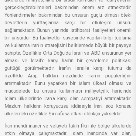
gerçekleştirebilmeleri bakımından önem arz etmektedir.
Yönlendirmeler bakımından bu unsurun güçlü olması öteki
devletlerin yurttaşlarına karşı bir etkileşim unsuru
sağlamaktadır. Bunun yanında istihbarat faaliyetleri önemli
bir unsurdur. Bu faaliyetler sayesinde yapılan bilgi toplama
ve kullanma İran’ın stratejisini belirlemede büyük bir payeye
sahiptir. Özellikle Orta Doğu’da İsrail ve ABD unsurunun yer
alması ve İsrail’e karşı İran’ın bir çevreleme politikası
güttüğü görülmektedir. İran’ın İsrail’e karşı tutumu da
özellikle Arap halkları nezdinde İran’ın popülerliğini
artırmaktadır. Bunu yaparken bir İslam ülkesi olması ve
mücadelede bu unsuru kullanması milliyetçilik haricinde
İslam ülkelerinde İran’a karşı olan sempatiyi artırmaktadır.
Mazlum halkların koruyucusu iddiasıyla İran, söz konusu
ülkelerdeki özellikle Şii nüfusa etkisi oldukça yüksektir.
İran mehdi inancı ve velayeti fakih fikri ile bölge ülkelerde
etkin olmaya çalışmaktadır. İslam inancında var olan,