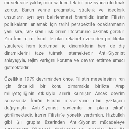
meselesine yaklaşımını sadece tek bir pozisyona oturtmak
zordur. Bunun yerine pragmatik, stratejik ve ideolojik
unsurların ayrı ayrı belirlenmesi önemlidir. İran’ın Filistin
politikalarını anlamak için tarihî perspektife odaklanmanın
yanı sıra, İran-İsrail ilişkilerinin literatürüne bakmak gerekir.
Zira İran rejimi İsrail ile olan rekabet üzerinden politikalar
yürüterek hem toplumsal iç dinamiklerini hem de dış
dinamiklerini taze tutmak istemektedir. Anti-Siyonist
anlayışıyla, rejim varlığını koruma ve devam ettirme amacı
gütmektedir.
Özellikle 1979 devriminden önce, Filistin meselesinin İran
için öncelikli bir konu olmamakla birlikte Arap
milliyetçiliğinin etkisiyle sınırlı kalmıştır. Ancak devrim
sonrasında İran’ın Filistin meselesine olan yaklaşımı
değişmiştir. Anti-Siyonist söylemler ön plana çıktığı
görülmektedir. İran’ın Filistin’e yönelik yardımları, Hizbullah
gibi Şii gruplar üzerinden Anti-Siyonist mücadeleye