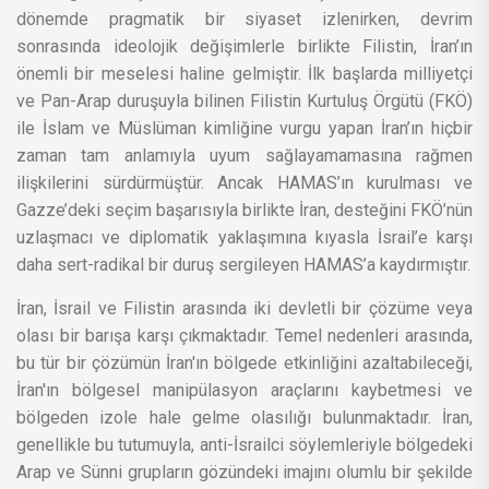
dönemde pragmatik bir siyaset izlenirken, devrim
sonrasında ideolojik değişimlerle birlikte Filistin, İran’ın
önemli bir meselesi haline gelmiştir. İlk başlarda milliyetçi
ve Pan-Arap duruşuyla bilinen Filistin Kurtuluş Örgütü (FKÖ)
ile İslam ve Müslüman kimliğine vurgu yapan İran’ın hiçbir
zaman tam anlamıyla uyum sağlayamamasına rağmen
ilişkilerini sürdürmüştür. Ancak HAMAS’ın kurulması ve
Gazze’deki seçim başarısıyla birlikte İran, desteğini FKÖ’nün
uzlaşmacı ve diplomatik yaklaşımına kıyasla İsrail’e karşı
daha sert-radikal bir duruş sergileyen HAMAS’a kaydırmıştır.
İran, İsrail ve Filistin arasında iki devletli bir çözüme veya
olası bir barışa karşı çıkmaktadır. Temel nedenleri arasında,
bu tür bir çözümün İran'ın bölgede etkinliğini azaltabileceği,
İran'ın bölgesel manipülasyon araçlarını kaybetmesi ve
bölgeden izole hale gelme olasılığı bulunmaktadır. İran,
genellikle bu tutumuyla, anti-İsrailci söylemleriyle bölgedeki
Arap ve Sünni grupların gözündeki imajını olumlu bir şekilde