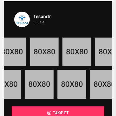
tesamtr
TESAM
TAKİP ET