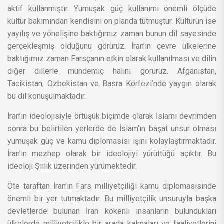
aktif kullanmıştır. Yumuşak güç kullanımı önemli ölçüde
kültür bakımından kendisini ön planda tutmuştur. Kültürün ise
yayılış ve yönelişine baktığımız zaman bunun dil sayesinde
gerçekleşmiş olduğunu görürüz. İran’ın çevre ülkelerine
baktığımız zaman Farsçanın etkin olarak kullanılması ve dilin
diğer dillerle mündemiç halini görürüz. Afganistan,
Tacikistan, Özbekistan ve Basra Körfezi’nde yaygın olarak
bu dil konuşulmaktadır.
İran’ın ideolojisiyle örtüşük biçimde olarak İslami devrimden
sonra bu belirtilen yerlerde de İslam’ın başat unsur olması
yumuşak güç ve kamu diplomasisi işini kolaylaştırmaktadır.
İran’ın mezhep olarak bir ideolojiyi yürüttüğü açıktır. Bu
ideoloji Şiilik üzerinden yürümektedir.
Öte taraftan İran’ın Fars milliyetçiliği kamu diplomasisinde
önemli bir yer tutmaktadır. Bu milliyetçilik unsuruyla başka
devletlerde bulunan İran kökenli insanların bulundukları
ülkelerde milliyetçilikle bir arada kalmaları ve faaliyetlerini