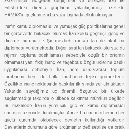
aktarılmıştır. Bölgesel değişimler ve süreçler, İran ile
Filistin’deki direniş gruplarını yakınlaştırmış; özellikle
HAMAS’ın güçlenmesi bu yakınlaşmada etkili olmuştur.
İran’ın kamu diplomasisi ve yumuşak güç politikalarına genel
bir çerçevede bakacak olursak İran köklü geçmişi, genç ve
dinamik nüfusu ile Şii mezhebi metaforları ile aktif bir
diplomasi yürütmektedir. Diğer taraftan bakacak olursak da
rejimin toplumu baskılaması sebebiyle özgür bir ortamın
olmaması yani fikir, inanç ve teşebbüs özgürlüklerine baskı
uygulaması sebebiyle İran, hem uluslararası toplum
tarafından hem de halkı tarafından tepki görmektedir.
Özellikle inanç noktasında baskılar ilk sırada yer almaktadır.
Yukarıda saydığımız üç önemli özgürlük bir ülkede
sağlanmadığı takdirde o ülkede kalkınma mümkün değildir.
Bu makalede İran’ın yumuşak güç ve kamu diplomasisi
unsurları üzerinde durulmuştur. Ancak bu unsurlar hemen her
güçlü durumda olabilecek devletin kullandığı yollardır.
Devletlerin durumuna göre argümanlar değişebilse de ortak