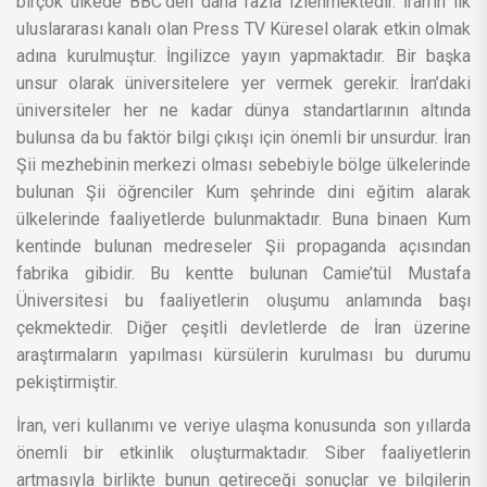
birçok ülkede BBC’den daha fazla izlenmektedir. İran’ın ilk
uluslararası kanalı olan Press TV Küresel olarak etkin olmak
adına kurulmuştur. İngilizce yayın yapmaktadır. Bir başka
unsur olarak üniversitelere yer vermek gerekir. İran’daki
üniversiteler her ne kadar dünya standartlarının altında
bulunsa da bu faktör bilgi çıkışı için önemli bir unsurdur. İran
Şii mezhebinin merkezi olması sebebiyle bölge ülkelerinde
bulunan Şii öğrenciler Kum şehrinde dini eğitim alarak
ülkelerinde faaliyetlerde bulunmaktadır. Buna binaen Kum
kentinde bulunan medreseler Şii propaganda açısından
fabrika gibidir. Bu kentte bulunan Camie’tül Mustafa
Üniversitesi bu faaliyetlerin oluşumu anlamında başı
çekmektedir. Diğer çeşitli devletlerde de İran üzerine
araştırmaların yapılması kürsülerin kurulması bu durumu
pekiştirmiştir.
İran, veri kullanımı ve veriye ulaşma konusunda son yıllarda
önemli bir etkinlik oluşturmaktadır. Siber faaliyetlerin
artmasıyla birlikte bunun getireceği sonuçlar ve bilgilerin