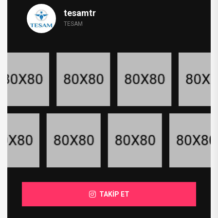
tesamtr
TESAM
TAKİP ET