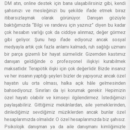
DM atın, online destek için bana ulaşabilirsiniz gibi, kendi
şahsınızı ve mesleğinizi bu şekilde ifade etmek biraz
itibarsızlaşmak olarak görünüyor. Danışan gözüyle
baktığımızda “Bilgi ve randevu için yazınız” diyen bu kadar
çok hesabın varlığı çok da ciddiye alınmaz, değer görmez
gibi geliyor. Şunu hep ifade ediyoruz ancak sosyal
medyayla artık çok fazla anlamı kalmadı, ruh sağlığı uzmanı
bir parça gizemli bir hayat sürmelidir. Gizemden kastımız
danışan geldiğinde o profesyonel ilişkiyi kurabilmek
maksatlıdır. Terapötik ilişki için çok değerlidir. Bizde insanız
ve her insanın yaptığı şeyleri bizler de yapıyoruz ancak özel
hayatın ulu orta olması, halka açık hâle gelmesinden
bahsediyoruz. Sınırları da iyi korumak gerekir. Hepimizin
özel hayatı olabilir ve kimseyi ilgilendirmez. İstediğimizi
paylaşabiliriz. Gittiğimiz mekânlardan, aile yemeklerinden,
dinlediğimiz sevdiğimiz müziklerden ancak bunlar özel
hesaplarımızda olmalıdır. O özel hesaplarımızda biz şahısız.
Psikolojik danışman ya da aile danışmanı kimliğimizle