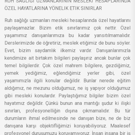
RUH SAĞLIĞI UZMANLARININ MESLEKI HESAPLARINDA
ÖZEL HAYATLARINA YÖNELIK ETIK SINIRLAR
Ruh sağlığı uzmanları mesleki hesaplarında özel hayatlarını
paylaşamazlar. Bizim etik sınırlarımız çok nettir. Özel
yaşamımız danışanlarımıza bu kadar yansıtılmamalıdır.
Derslerimizde de öğretiriz, meslek etiğimiz de bunu söyler.
Evet, bizim saydamlık ilkemiz vardır. Danışanlarımızla
kendimize ait birtakım bilgileri paylaşırız ancak bunlar çok
temel bilgilerdir. Çok özel mahrem bilgilere, gezdiğimiz,
yemek yediğimiz, eğlendiğimiz yerler gibi, özel
yaşamımızla ilgili konular değildir. Bunlar nerede eğitim
aldığımız, ne mezunu olduğumuz, ne iş yapıyor olduğumuz
gibi mesleki konulardır. Paylaştığımız bilgiler bizim özel
hayatımız değildir. Çünkü bunun ana mantığı şudur ki ilişki
sınırları, profesyonelliğin dışına çıkmamalıdır. Bu tür
durumların ihmal edilmesinde ne danışan bize, ne de biz
danışana karşı objektifliğimizi koruyabiliyoruz. Maalesef
profesyonel duruşumuzu koruyamıyoruz. İnsan insana bir iş