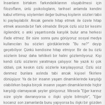
İnsanların birtakım farkındalıklarının oluşabilmesi için
filozofların, ünlü psikologların, tarihsel anlamda kendini
kabul ettirmiş söylemleri değer bulmuş kişilerin sözleri tabii
ki paylaşılabilir. Ancak genele hitap etmek ile özele hitap
etmek arasında bir fark olmalıdır. Birçok özlü söz bir kesimi
ilgilendirir, o anki yaşantısında karşılık bulur ama herkesi
ifade etmez. Bir süre sonra şunu görüyoruz sosyal medya
kullanıcıları bu sözleri gördüklerinde “Bu ne?” deyip
geçebiliyor. Çünkü kendisine hitap etmiyor. Bir de bu özlü
sözlerin biraz daha tehlikeli bir halini gözlemliyoruz. Kişi
kendi özlü sözlerini yaratmaya çalışıyor. Ne yazık ki çok
iddialı, çok keskin özlü sözlerle karşılaşıyoruz. Özlü söz
denmez bunlara aslında tabi ancak kişisel fikirlere
dönüşüyor. Ya da bir insanın yaşam dinamiklerinde karşılığı
olabilirken başka birçok insanın yaşam dinamiklerinde hiçbir
karşılığı olamayacak şeyler görüyoruz. Mesela “Eğer karınız
size şöyle davranıyorsa o ilişki şöyle bitmiştir”, “Eğer
kocanız son zamanlarda bunu yapıyorsa bu ilişki bir gözden