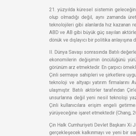
21. yüzyılda küresel sistemin geleceğini 
olup olmadığı değil, aynı zamanda üret
teknolojileri gibi alanlarda hız kazanan r
ABD ve AB gibi büyük güç sayılan aktörler
dönük ve dışlayıcı bir politika anlayışına
II. Dünya Savaşı sonrasında Batılı değerl
ekonomilerin değişimin öncülüğünü yürütt
görünüm arz etmektedir. En çarpıcı örnek
Çinli sermaye sahipleri ve şirketlere uyg
teknoloji ve altyapı yatırım firmalarını 
ulaşmıştır. Batılı aktörler tarafından Ç
unsurlarına değil yeni nesil teknoloji y
Çinli kullanıcılara erişim engeli getirm
yürüyeceğine işaret etmektedir (Chang, 
Çin Halk Cumhuriyeti Devlet Başkanı Xi 
gerçekleşecek kalkınmayı ve yeni bir san