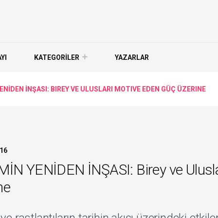
YI
KATEGORİLER
YAZARLAR
NİDEN İNŞASI: BIREY VE ULUSLARI MOTIVE EDEN GÜÇ ÜZERINE
16
N YENİDEN İNŞASI: Birey ve Ulusla
ne