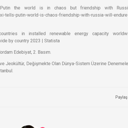
Putin the world is in chaos but friendship with Russi
i-tells-putin-world-is-chaos-friendship-with-russia-will-endur
countries in installed renewable energy capacity worldw
ide by country 2023 | Statista
, Yordam Edebiyat, 2. Basım.
k ve Jeokültür, Değişmekte Olan Dünya-Sistem Üzerine Denemeler
stanbul.
Paylaş 