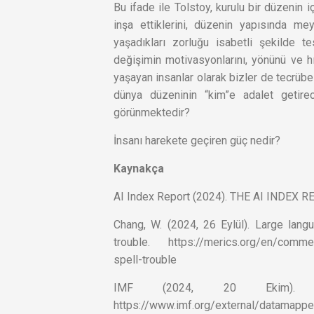
Bu ifade ile Tolstoy, kurulu bir düzenin i
inşa ettiklerini, düzenin yapısında 
yaşadıkları zorluğu isabetli şekilde t
değişimin motivasyonlarını, yönünü ve h
yaşayan insanlar olarak bizler de tecrübe
dünya düzeninin “kim”e adalet getir
görünmektedir?
İnsanı harekete geçiren güç nedir?
Kaynakça
AI Index Report (2024). THE AI INDEX REP
Chang, W. (2024, 26 Eylül). Large lang
trouble. https://merics.org/en/commen
spell-trouble
IMF (2024, 20 Ekim)
https://www.imf.org/external/dat