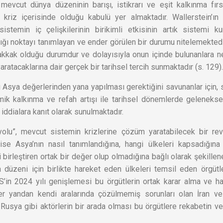
mevcut dünya düzeninin barışı, istikrarı ve eşit kalkınma fırsa
 kriz içerisinde olduğu kabulü yer almaktadır. Wallerstein’ın
TÜRK CEZA KA
istemin iç çelişkilerinin birikimli etkisinin artık sistemi k
DÜNYA NEREYE GİDİYOR?
CASUSLUK SUÇL
dığı noktayı tanımlayan ve ender görülen bir durumu nitelemektedir
kkak olduğu durumdur ve dolayısıyla onun içinde bulunanlara n
aratacaklarına dair gerçek bir tarihsel tercih sunmaktadır (s. 129)
şı Asya değerlerinden yana yapılması gerektiğini savunanlar için, s
mik kalkınma ve refah artışı ile tarihsel dönemlerde geleneks
 iddialara kanıt olarak sunulmaktadır.
olu”, mevcut sistemin krizlerine çözüm yaratabilecek bir re
e Asya’nın nasıl tanımlandığına, hangi ülkeleri kapsadığın
birleştiren ortak bir değer olup olmadığına bağlı olarak şekillene
 düzeni için birlikte hareket eden ülkeleri temsil eden örgütl
S’in 2024 yılı genişlemesi bu örgütlerin ortak karar alma ve h
er yandan kendi aralarında çözülmemiş sorunları olan İran v
 Rusya gibi aktörlerin bir arada olması bu örgütlere rekabetin v
.