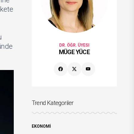
rine
ekete
u
nünde
DR. ÖĞR. ÜYESI
MÜGE YÜCE
Trend Kategoriler
EKONOMİ