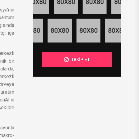
sya’nın
kuantum
şısında
çi, içe
erkezli
TAKİP ET
nik bir
alarda,
erkezli
zirveye
 üretim
enAI’ın
şekilde
asyonla
 makro-