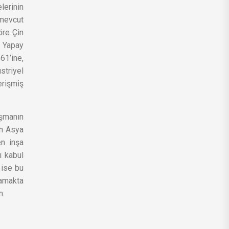
lerinin
 mevcut
öre Çin
. Yapay
61’ine,
striyel
erişmiş
aşmanın
en Asya
en inşa
ı kabul
 ise bu
lamakta
m: