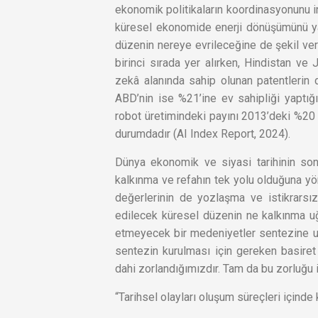
ekonomik politikaların koordinasyonunu inş
küresel ekonomide enerji dönüşümünü ya
düzenin nereye evrileceğine de şekil vere
birinci sırada yer alırken, Hindistan ve
zekâ alanında sahip olunan patentlerin d
ABD’nin ise %21’ine ev sahipliği yaptığı
robot üretimindeki payını 2013’deki %20
durumdadır (AI Index Report, 2024).
Dünya ekonomik ve siyasi tarihinin son 
kalkınma ve refahın tek yolu olduğuna yön
değerlerinin de yozlaşma ve istikrarsız
edilecek küresel düzenin ne kalkınma uğr
etmeyecek bir medeniyetler sentezine ula
sentezin kurulması için gereken basire
dahi zorlandığımızdır. Tam da bu zorluğu 
“Tarihsel olayları oluşum süreçleri içinde