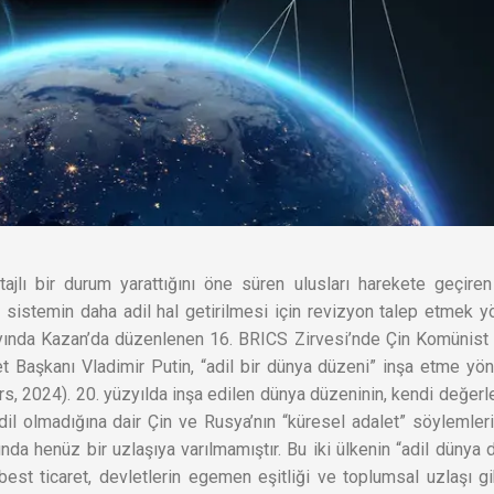
ajlı bir durum yarattığını öne süren ulusları harekete geçire
ı sistemin daha adil hal getirilmesi için revizyon talep etmek 
yında Kazan’da düzenlenen 16. BRICS Zirvesi’nde Çin Komünist 
t Başkanı Vladimir Putin, “adil bir dünya düzeni” inşa etme yö
ters, 2024). 20. yüzyılda inşa edilen dünya düzeninin, kendi değerle
 adil olmadığına dair Çin ve Rusya’nın “küresel adalet” söylemleri
da henüz bir uzlaşıya varılmamıştır. Bu iki ülkenin “adil dünya 
est ticaret, devletlerin egemen eşitliği ve toplumsal uzlaşı gi