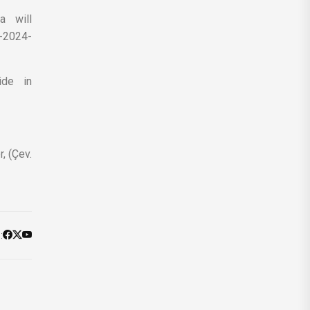
a will
e-2024-
ide in
, (Çev.
: