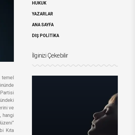
HUKUK
YAZARLAR
ANA SAYFA
DIŞ POLİTİKA
İlginizi Çekebilir
n temel
yönünde
Partisi
nündeki
rini ve
, hangi
düzeni”
bi Kıta