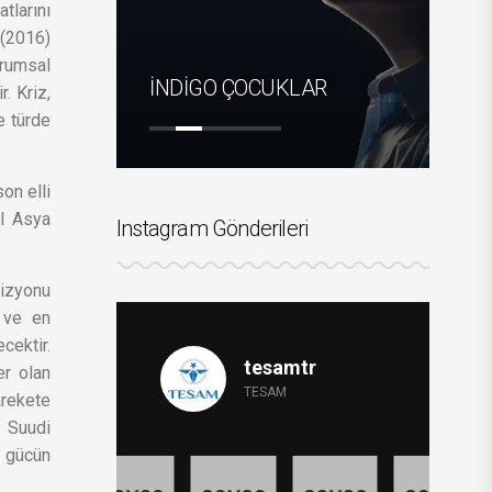
tlarını
 (2016)
NUNUNDA
urumsal
ARI
İNDİGO ÇOCUKLAR
OR
. Kriz,
e türde
.
on elli
el Asya
Instagram Gönderileri
vizyonu
a ve en
cektir.
tesamtr
er olan
TESAM
arekete
e Suudi
e gücün