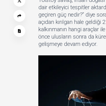
Tolstoy savaş, insan doğası ve
dair etkileyici tespitler akta
geçiren güç nedir?” diye sor
açıdan kırılgan hale geldiği 
kalkınmanın hangi araçlar il
önce ulusların sonra da küre
gelişmeye devam ediyor.