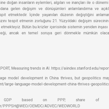
çine doğan insanların eylemleri, algıları ve inançları ile o dönemi
meydana gelen değişim ve dönüşümleri anlamlandırma ve açık
espit etmektedir. İçinde yaşanılan düzenin değiştiğini anlama
ızını tespit etmenin zorluğunu 21. Yüzyıldaki değişim sürecinin
 etmekteyiz. Bütün bu krizler içerisinde sistemin yeniden inşası 
eceği, ancak en temel soruya geri dönmekle mümkün olaca
ORT, Measuring trends in AI. https://aiindex.stanford.edu/repo
uage model development in China thrives, but geopolitics ma
t/large-language-model-development-china-thrives-geopoliti
. GDP based on PPP, share of Wo
amapper/PPPSH@WEO/OEMDC/ADVEC/WEOWORLD