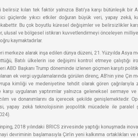
belirsiz kılan tek faktör yalnızca Batı’ya karşı bütünleşik bir A
ici güçlerde yıkıcı etkiler doğuran büyük veri, yapay zekâ, 
ekabettir. Bu çok boyutlu küresel değişimler ve belirsizlikler kar
, ulusal ve bölgesel istikrarı kuvvetlendirmeyi önceleyen milliyet
 doğru kaymaktadırlar.
eri merkeze alarak inşa edilen dünya düzeni, 21. Yüzyılda Asya m
üğü, Batılı ülkelerin ise değişimi kontrol etmeye çalıştığı iro
leri ABD Başkanı Trump döneminde izlenen göçmen karşıtı politik
ulanan ek vergi uygulamalarında görülen direnç, AB’nin yine Çin m
Avrupa kimliği ve medeniyetine tehdit olarak gören çağrılarıyla 
in’e karşı uygulanan yaptırımlar yalnızca geleneksel sermaye ve
azılım ve donanımlarını da içerecek şekilde genişlemektedir. Op
esi, yapay zekâ teknolojisinin jeopolitik mücadele ile paralel 
2024).
Jinping, 2018 yılındaki BRICS zirvesinde yaptığı konuşmada inov
ayi devriminin başlamasıyla Çin’in yeni kalkınma ortaklıkları ve