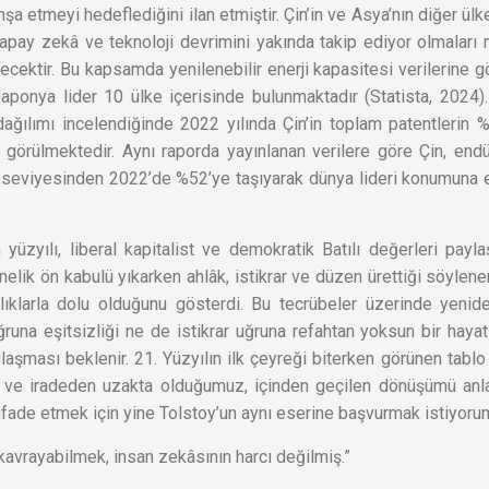
a etmeyi hedeflediğini ilan etmiştir. Çin’in ve Asya’nın diğer ülke
pay zekâ ve teknoloji devrimini yakında takip ediyor olmaları
cektir. Bu kapsamda yenilenebilir enerji kapasitesi verilerine g
 Japonya lider 10 ülke içerisinde bulunmaktadır (Statista, 2024)
ağılımı incelendiğinde 2022 yılında Çin’in toplam patentlerin %
 görülmektedir. Aynı raporda yayınlanan verilere göre Çin, endü
 seviyesinden 2022’de %52’ye taşıyarak dünya lideri konumuna 
yüzyılı, liberal kapitalist ve demokratik Batılı değerleri payl
elik ön kabulü yıkarken ahlâk, istikrar ve düzen ürettiği söylen
lıklarla dolu olduğunu gösterdi. Bu tecrübeler üzerinde yenid
una eşitsizliği ne de istikrar uğruna refahtan yoksun bir hayat
şması beklenir. 21. Yüzyılın ilk çeyreği biterken görünen tablo
t ve iradeden uzakta olduğumuz, içinden geçilen dönüşümü an
ifade etmek için yine Tolstoy’un aynı eserine başvurmak istiyoru
 kavrayabilmek, insan zekâsının harcı değilmiş.”