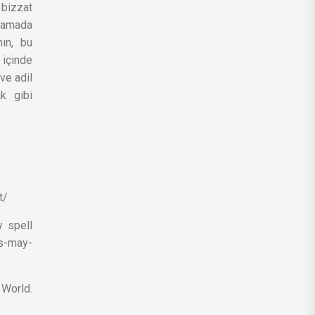
 bizzat
lamada
nın, bu
 içinde
ve adil
k gibi
rt/
y spell
cs-may-
rld.