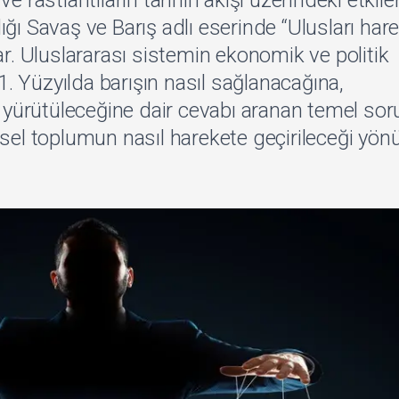
 rastlantıların tarihin akışı üzerindeki etkile
rdığı Savaş ve Barış adlı eserinde “Ulusları har
ar. Uluslararası sistemin ekonomik ve politik
21. Yüzyılda barışın nasıl sağlanacağına,
e yürütüleceğine dair cevabı aranan temel sor
sel toplumun nasıl harekete geçirileceği yö