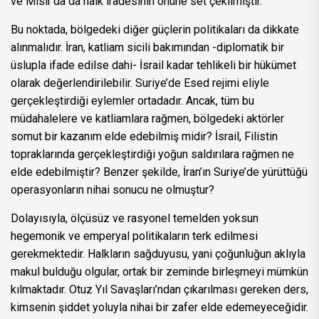
ve Mısır’da da halk iradesinin önüne set çekilmiştir.
Bu noktada, bölgedeki diğer güçlerin politikaları da dikkate
alınmalıdır. İran, katliam sicili bakımından -diplomatik bir
üslupla ifade edilse dahi- İsrail kadar tehlikeli bir hükümet
olarak değerlendirilebilir. Suriye’de Esed rejimi eliyle
gerçekleştirdiği eylemler ortadadır. Ancak, tüm bu
müdahalelere ve katliamlara rağmen, bölgedeki aktörler
somut bir kazanım elde edebilmiş midir? İsrail, Filistin
topraklarında gerçekleştirdiği yoğun saldırılara rağmen ne
elde edebilmiştir? Benzer şekilde, İran’ın Suriye’de yürüttüğü
operasyonların nihai sonucu ne olmuştur?
Dolayısıyla, ölçüsüz ve rasyonel temelden yoksun
hegemonik ve emperyal politikaların terk edilmesi
gerekmektedir. Halkların sağduyusu, yani çoğunluğun aklıyla
makul bulduğu olgular, ortak bir zeminde birleşmeyi mümkün
kılmaktadır. Otuz Yıl Savaşları’ndan çıkarılması gereken ders,
kimsenin şiddet yoluyla nihai bir zafer elde edemeyeceğidir.