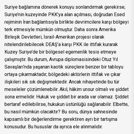
Suriye bağlamına dönerek konuyu sonlandırmak gerekirse;
Suriye’nin kuzeyinde PKK’ya alan açılması, doğrudan Esed
rejiminin İran bağlantısıyla birlikte devrimcilere karşı bölgeyi
terk etmesiyle mümkün olmuştur. Daha sonra Amerika
Birleşik Devletleri, İsrail-Amerikan projesi olarak
nitelendirilebilecek DEAŞ’a karşı PKK ile ittifak kurarak
Kuzey Suriye’de bir bölgesel egemenlik tesis etmeye
çalışmıştır. Bu durum, Avrupa diplomasisindeki Otuz Yıl
Savaşları’nda yaşanan kaotik süreçlere benzer bir tabloyu
ortaya çıkarmaktadır; bölgedeki aktörlerin ittifak ve çıkar
ilişkileri sık sık değişmektedir. Ancak nihayetinde bu tür
meseleler çözümlenebilir. Akıl, hâkim unsur olmalı ve şiddet
sona ermelidir. Hukuk ve şiddet bir arada var olamaz. Şiddet
bertaraf edilebilirse, hukukun üstünlüğü sağlanabilir. Elbette,
bu nasıl mümkün olacaktır? Bu soru, dünya sahnesinde
kapsamlı bir değerlendirme gerektiren ayrı bir tartışma
konusudur. Bu hususlar da ayrıca ele alınmalıdır.