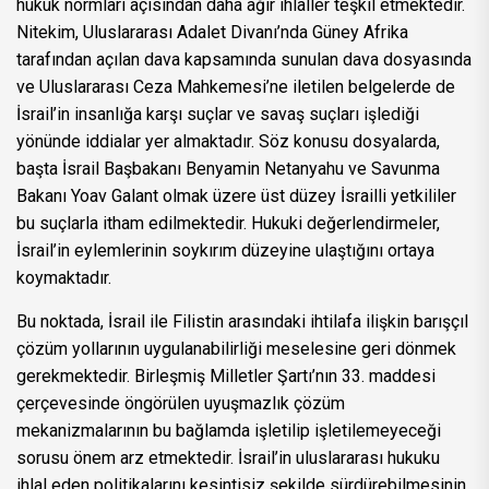
hukuk normları açısından daha ağır ihlaller teşkil etmektedir.
Nitekim, Uluslararası Adalet Divanı’nda Güney Afrika
tarafından açılan dava kapsamında sunulan dava dosyasında
ve Uluslararası Ceza Mahkemesi’ne iletilen belgelerde de
İsrail’in insanlığa karşı suçlar ve savaş suçları işlediği
yönünde iddialar yer almaktadır. Söz konusu dosyalarda,
başta İsrail Başbakanı Benyamin Netanyahu ve Savunma
Bakanı Yoav Galant olmak üzere üst düzey İsrailli yetkililer
bu suçlarla itham edilmektedir. Hukuki değerlendirmeler,
İsrail’in eylemlerinin soykırım düzeyine ulaştığını ortaya
koymaktadır.
Bu noktada, İsrail ile Filistin arasındaki ihtilafa ilişkin barışçıl
çözüm yollarının uygulanabilirliği meselesine geri dönmek
gerekmektedir. Birleşmiş Milletler Şartı’nın 33. maddesi
çerçevesinde öngörülen uyuşmazlık çözüm
mekanizmalarının bu bağlamda işletilip işletilemeyeceği
sorusu önem arz etmektedir. İsrail’in uluslararası hukuku
ihlal eden politikalarını kesintisiz şekilde sürdürebilmesinin