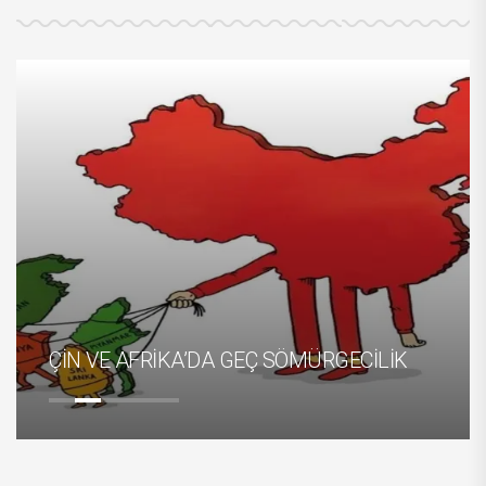
17 AĞUSTOS 1999 GÖLCÜK DEPRE
YIL DÖNÜMÜNÜDE TÜRKİYE GERÇE
DEPREM - ÇARPIK KENTLEŞME -
ECİLİK
KENTSEL DÖNÜŞÜM