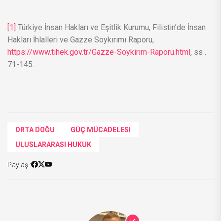
[1]
Türkiye İnsan Hakları ve Eşitlik Kurumu, Filistin’de İnsan
Hakları İhlalleri ve Gazze Soykırımı Raporu,
https://www.tihek.gov.tr/Gazze-Soykirim-Raporu.html
, ss .
71-145.
ORTA DOĞU
GÜÇ MÜCADELESI
ULUSLARARASI HUKUK
Paylaş :