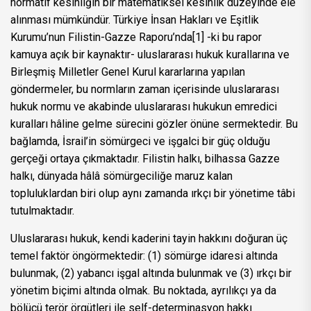
normatif kesinliğin bir matematiksel kesinlik düzeyinde ele
alınması mümkündür. Türkiye İnsan Hakları ve Eşitlik
Kurumu’nun Filistin-Gazze Raporu’nda
[1]
-ki bu rapor
kamuya açık bir kaynaktır- uluslararası hukuk kurallarına ve
Birleşmiş Milletler Genel Kurul kararlarına yapılan
göndermeler, bu normların zaman içerisinde uluslararası
hukuk normu ve akabinde uluslararası hukukun emredici
kuralları hâline gelme sürecini gözler önüne sermektedir. Bu
bağlamda, İsrail’in sömürgeci ve işgalci bir güç olduğu
gerçeği ortaya çıkmaktadır. Filistin halkı, bilhassa Gazze
halkı, dünyada hâlâ sömürgeciliğe maruz kalan
topluluklardan biri olup aynı zamanda ırkçı bir yönetime tâbi
tutulmaktadır.
Uluslararası hukuk, kendi kaderini tayin hakkını doğuran üç
temel faktör öngörmektedir: (1) sömürge idaresi altında
bulunmak, (2) yabancı işgal altında bulunmak ve (3) ırkçı bir
yönetim biçimi altında olmak. Bu noktada, ayrılıkçı ya da
bölücü terör örgütleri ile self-determinasyon hakkı