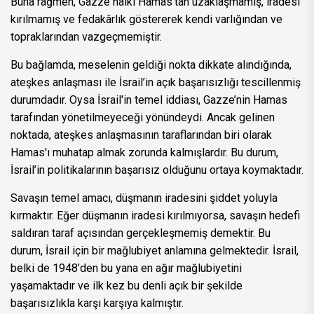
Buna rağmen, Gazze halkı Hamas’tan uzaklaşmamış, iradesi
kırılmamış ve fedakârlık göstererek kendi varlığından ve
topraklarından vazgeçmemiştir.
Bu bağlamda, meselenin geldiği nokta dikkate alındığında,
ateşkes anlaşması ile İsrail’in açık başarısızlığı tescillenmiş
durumdadır. Oysa İsrail'in temel iddiası, Gazze’nin Hamas
tarafından yönetilmeyeceği yönündeydi. Ancak gelinen
noktada, ateşkes anlaşmasının taraflarından biri olarak
Hamas'ı muhatap almak zorunda kalmışlardır. Bu durum,
İsrail’in politikalarının başarısız olduğunu ortaya koymaktadır.
Savaşın temel amacı, düşmanın iradesini şiddet yoluyla
kırmaktır. Eğer düşmanın iradesi kırılmıyorsa, savaşın hedefi
saldıran taraf açısından gerçekleşmemiş demektir. Bu
durum, İsrail için bir mağlubiyet anlamına gelmektedir. İsrail,
belki de 1948’den bu yana en ağır mağlubiyetini
yaşamaktadır ve ilk kez bu denli açık bir şekilde
başarısızlıkla karşı karşıya kalmıştır.