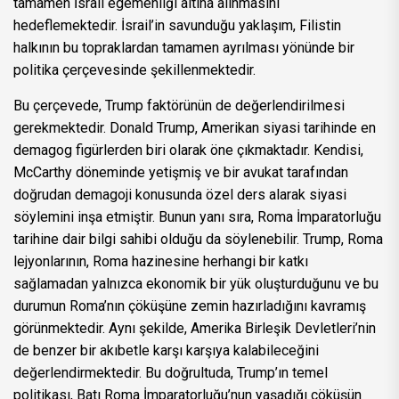
tamamen İsrail egemenliği altına alınmasını
hedeflemektedir. İsrail’in savunduğu yaklaşım, Filistin
halkının bu topraklardan tamamen ayrılması yönünde bir
politika çerçevesinde şekillenmektedir.
Bu çerçevede, Trump faktörünün de değerlendirilmesi
gerekmektedir. Donald Trump, Amerikan siyasi tarihinde en
demagog figürlerden biri olarak öne çıkmaktadır. Kendisi,
McCarthy döneminde yetişmiş ve bir avukat tarafından
doğrudan demagoji konusunda özel ders alarak siyasi
söylemini inşa etmiştir. Bunun yanı sıra, Roma İmparatorluğu
tarihine dair bilgi sahibi olduğu da söylenebilir. Trump, Roma
lejyonlarının, Roma hazinesine herhangi bir katkı
sağlamadan yalnızca ekonomik bir yük oluşturduğunu ve bu
durumun Roma’nın çöküşüne zemin hazırladığını kavramış
görünmektedir. Aynı şekilde, Amerika Birleşik Devletleri’nin
de benzer bir akıbetle karşı karşıya kalabileceğini
değerlendirmektedir. Bu doğrultuda, Trump’ın temel
politikası, Batı Roma İmparatorluğu’nun yaşadığı çöküşün